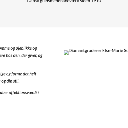
Dansk guldsmedehåndværk siden 1910
rømme og øjeblikke og
ere hos den, der giver, og
ælge og forme det helt
og din stil.
aber affektionsværdi i