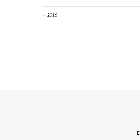
←
2016
Di