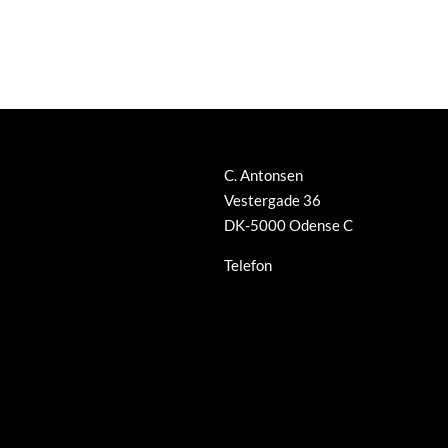
C. Antonsen
Vestergade 36
DK-5000 Odense C
Telefon
+45 66 12 08 91
info@guldsmed-antonsen.dk