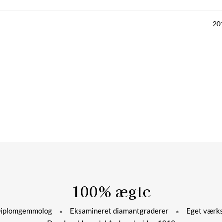
20
100% ægte
plomgemmolog
Eksamineret diamantgraderer
Eget værks
*
*