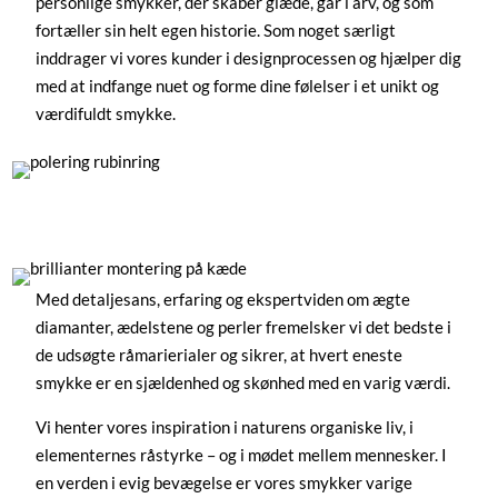
fortæller sin helt egen historie. Som noget særligt
inddrager vi vores kunder i designprocessen og hjælper dig
med at indfange nuet og forme dine følelser i et unikt og
værdifuldt smykke.
Med detaljesans, erfaring og ekspertviden om ægte
diamanter, ædelstene og perler fremelsker vi det bedste i
de udsøgte råmarierialer og sikrer, at hvert eneste
smykke er en sjældenhed og skønhed med en varig værdi.
Vi henter vores inspiration i naturens organiske liv, i
elementernes råstyrke – og i mødet mellem mennesker. I
en verden i evig bevægelse er vores smykker varige
holdepunkter, der bærer vidnesbyrd om dybe relationer og