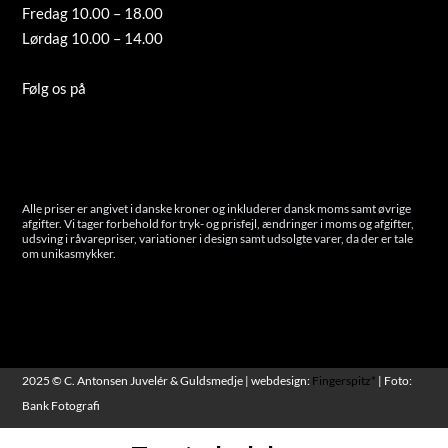
Fredag 10.00 – 18.00
Lørdag 10.00 – 14.00
Tilmeld nyhedsbrev
Følg os på
Instagram
Cookies
Alle priser er angivet i danske kroner og inkluderer dansk moms samt øvrige
afgifter. Vi tager forbehold for tryk- og prisfejl, ændringer i moms og afgifter,
udsving i råvarepriser, variationer i design samt udsolgte varer, da der er tale
om unikasmykker.
2025 © C. Antonsen Juvelér & Guldsmedje | webdesign:
Fingerspitz*
| Foto:
Bank Fotografi
Ferielukket