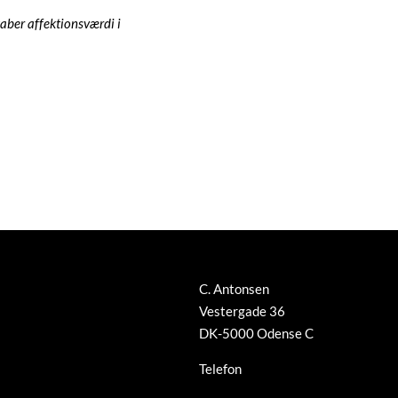
og din stil.
aber affektionsværdi i
C. Antonsen
Vestergade 36
DK-5000 Odense C