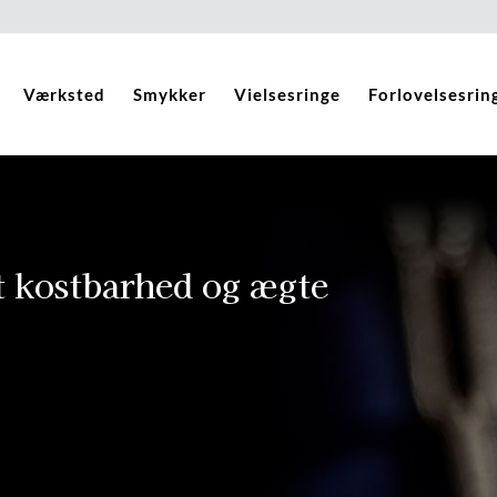
Værksted
Smykker
Vielsesringe
Forlovelsesrin
t kostbarhed og ægte