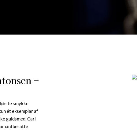
tonsen –
t første smykke
un ét eksemplar af
ske guldsmed, Carl
 diamantbesatte