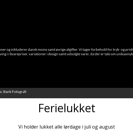
Telefon
+45 66 12 08 91
info@guldsmed-antonsen.dk
roner og inkluderer dansk moms samt øvrige afgifter. Vi tager forbehold for tryk- og prisf
ving i råvarepriser, variationer i design samt udsolgte varer, da der er tale om unikasmyk
o: Bank Fotografi
Ferielukket