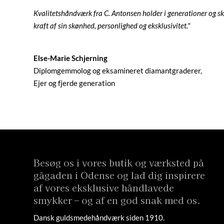
rigtige smykke, der skaber glæde og udtrykker din egen historie 
Kvalitetshåndværk fra C. Antonsen holder i generationer og sk
kraft af sin skønhed, personlighed og eksklusivitet."
Else-Marie Schjerning
Diplomgemmolog og eksamineret diamantgraderer,
Ejer og fjerde generation
Besøg os i vores butik og værksted på
gågaden i Odense og lad dig inspirere
af vores eksklusive håndlavede
smykker – og af en god snak med os.