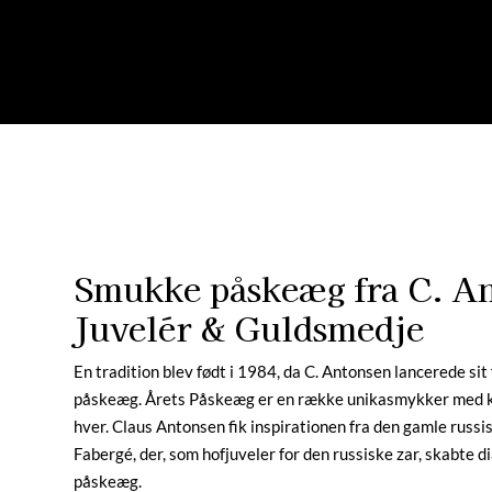
Smukke påskeæg fra C. An
Juvelér & Guldsmedje
En tradition blev født i 1984, da C. Antonsen lancerede si
påskeæg. Årets Påskeæg er en række unikasmykker med k
hver. Claus Antonsen fik inspirationen fra den gamle russi
Fabergé, der, som hofjuveler for den russiske zar, skabte
påskeæg.