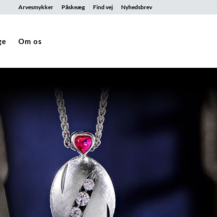
Arvesmykker
Påskeæg
Find vej
Nyhedsbrev
ge
Om os