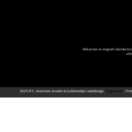
Dansk guldsmedehåndværk siden 1910.
Alle priser er angivet i danske k
uds
2025 © C. Antonsen Juvelér & Guldsmedje | webdesign:
Fingerspitz*
| Fot