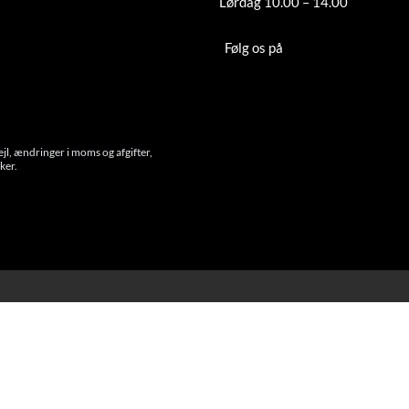
Fredag 10.00 – 18.00
Lørdag 10.00 – 14.00
Tilmeld nyhedsbrev
Følg os på
Instagram
Cookies
ejl, ændringer i moms og afgifter,
ker.