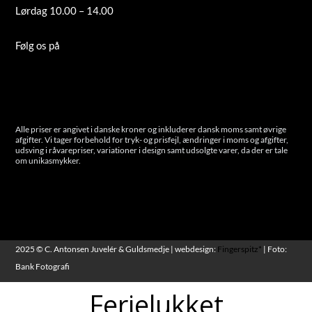
Lørdag 10.00 – 14.00
Tilmeld nyhedsbrev
Følg os på
Instagram
Cookies
Alle priser er angivet i danske kroner og inkluderer dansk moms samt øvrige
afgifter. Vi tager forbehold for tryk- og prisfejl, ændringer i moms og afgifter,
udsving i råvarepriser, variationer i design samt udsolgte varer, da der er tale
om unikasmykker.
2025 © C. Antonsen Juvelér & Guldsmedje | webdesign:
Fingerspitz*
| Foto:
Bank Fotografi
Ferielukket