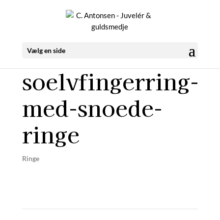
Vælg en side
soelvfingerring-
med-snoede-
ringe
Ringe