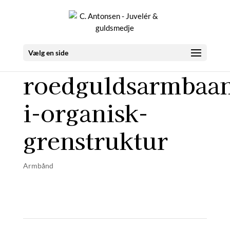
Vælg en side
roedguldsarmbaa
i-organisk-
grenstruktur
Armbånd