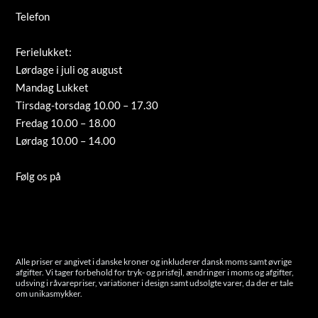
Telefon
+45 66 12 08 91
info@guldsmed-antonsen.dk
Ferielukket:
Lørdage i juli og august
Mandag Lukket
Tirsdag-torsdag 10.00 – 17.30
Fredag 10.00 – 18.00
Lørdag 10.00 – 14.00
Tilmeld nyhedsbrev
Følg os på
Instagram
Cookies
Alle priser er angivet i danske kroner og inkluderer dansk moms samt øvrige
afgifter. Vi tager forbehold for tryk- og prisfejl, ændringer i moms og afgifter,
udsving i råvarepriser, variationer i design samt udsolgte varer, da der er tale
om unikasmykker.