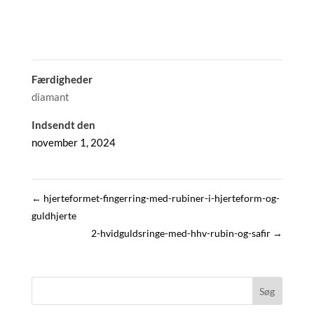
Færdigheder
diamant
Indsendt den
november 1, 2024
←
hjerteformet-fingerring-med-rubiner-i-hjerteform-og-
guldhjerte
2-hvidguldsringe-med-hhv-rubin-og-safir
→