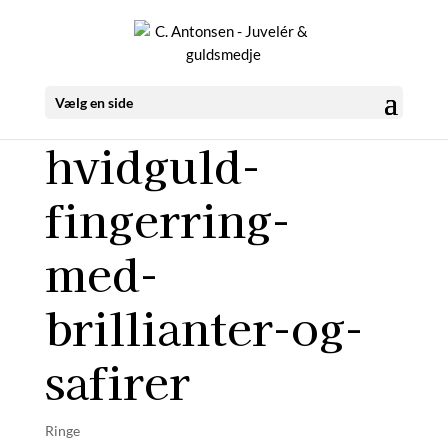
Vælg en side
hvidguld-
fingerring-
med-
brillianter-og-
safirer
Ringe