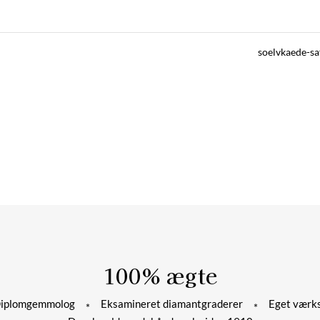
soelvkaede-sa
100% ægte
plomgemmolog
Eksamineret diamantgraderer
Eget værks
*
*