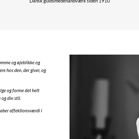
Dansk guldsmedehåndværk siden 1910
rømme og øjeblikke og
ere hos den, der giver, og
ælge og forme det helt
og din stil.
aber affektionsværdi i