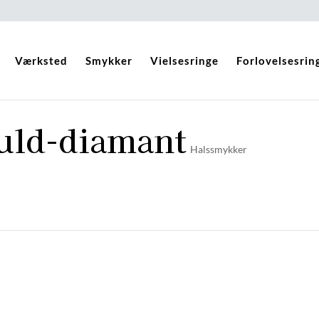
Værksted
Smykker
Vielsesringe
Forlovelsesrin
uld-diamant
Halssmykker