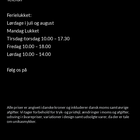
info@guldsmed-antonsen.dk
Ferielukket:
Lørdage i juli og august
Mandag Lukket
Tirsdag-torsdag 10.00 – 17.30
Fredag 10.00 – 18.00
Lørdag 10.00 – 14.00
Tilmeld nyhedsbrev
Følg os på
Instagram
Cookies
Alle priser er angivet i danske kroner og inkluderer dansk moms samt øvrige
afgifter. Vi tager forbehold for tryk- og prisfejl, ændringer i moms og afgifter,
udsving i råvarepriser, variationer i design samt udsolgte varer, da der er tale
om unikasmykker.