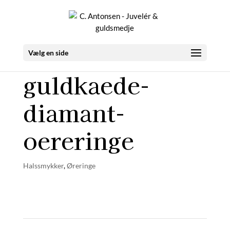
Vælg en side
guldkaede-
diamant-
oereringe
Halssmykker
,
Øreringe