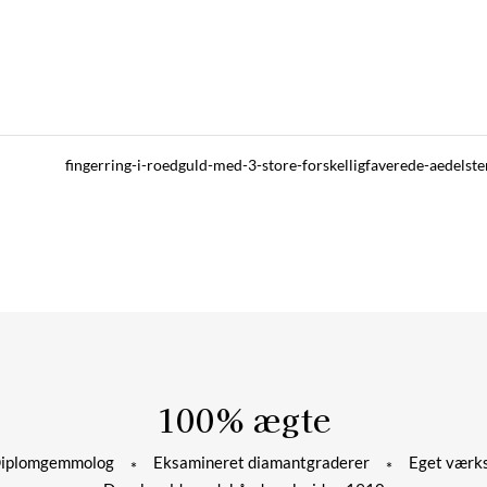
fingerring-i-roedguld-med-3-store-forskelligfaverede-aedelst
100% ægte
plomgemmolog
Eksamineret diamantgraderer
Eget værks
*
*