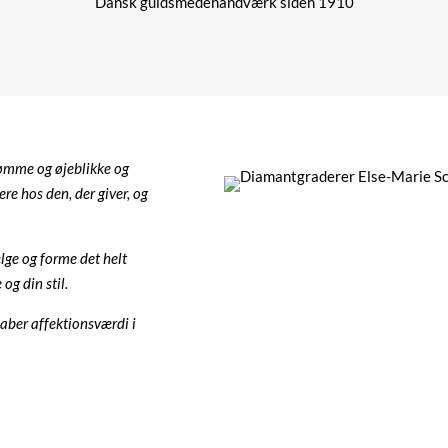
Dansk guldsmedehåndværk siden 1910
rømme og øjeblikke og
ere hos den, der giver, og
ælge og forme det helt
og din stil.
aber affektionsværdi i