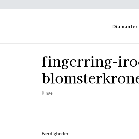
Diamanter
fingerring-ir
blomsterkrone
Ringe
Færdigheder