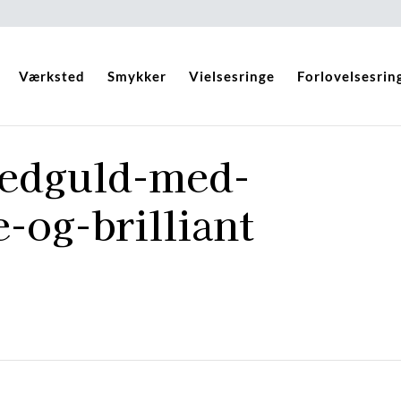
Værksted
Smykker
Vielsesringe
Forlovelsesrin
oedguld-med-
-og-brilliant