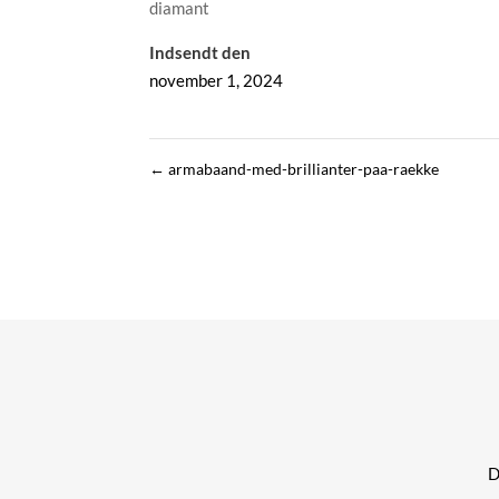
diamant
Indsendt den
november 1, 2024
←
armabaand-med-brillianter-paa-raekke
Di