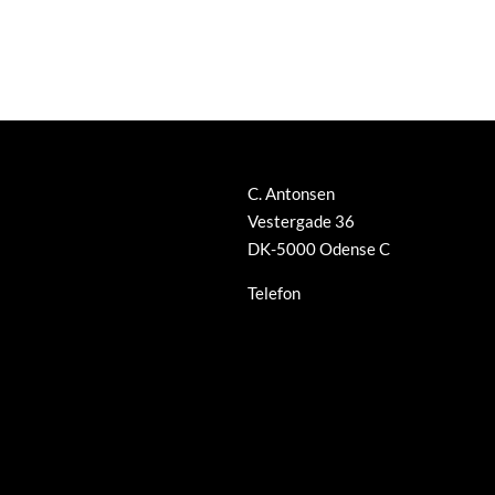
C. Antonsen
Vestergade 36
DK-5000 Odense C
Telefon
+45 66 12 08 91
info@guldsmed-antonsen.dk