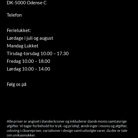
DK-5000 Odense C
Telefon
+45 66 12 08 91
info@guldsmed-antonsen.dk
Ferielukket:
Lørdage i juli og august
Mandag Lukket
Tirsdag-torsdag 10.00 – 17.30
Fredag 10.00 – 18.00
Lørdag 10.00 – 14.00
Tilmeld nyhedsbrev
Følg os på
Instagram
Cookies
Alle priser er angivet i danske kroner og inkluderer dansk moms samt øvrige
afgifter. Vi tager forbehold for tryk- og prisfejl, ændringer i moms og afgifter,
udsving i råvarepriser, variationer i design samt udsolgte varer, da der er tale
om unikasmykker.