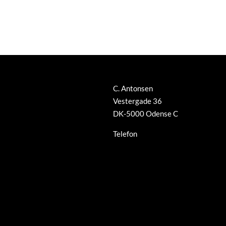
C. Antonsen
Vestergade 36
DK-5000 Odense C
Telefon
+45 66 12 08 91
info@guldsmed-antonsen.dk