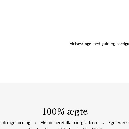
vielsesringe-med-guld-og-roedg
100% ægte
plomgemmolog
Eksamineret diamantgraderer
Eget værks
*
*