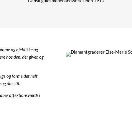
Dansk guldsmedehåndværk siden 1910
rømme og øjeblikke og
ere hos den, der giver, og
ælge og forme det helt
og din stil.
aber affektionsværdi i