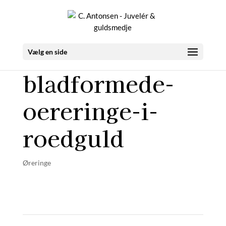
Vælg en side
bladformede-
oereringe-i-
roedguld
Øreringe