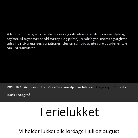
Cookies
Alle priser er angivet i danske kroner og inkluderer dansk moms samt øvrige
afgifter. Vi tager forbehold for tryk- og prisfejl, ændringer i moms og afgifter,
udsving i råvarepriser, variationer i design samt udsolgte varer, da der er tale
om unikasmykker.
2025 © C. Antonsen Juvelér & Guldsmedje | webdesign:
Fingerspitz*
| Foto:
Bank Fotografi
Ferielukket
Vi holder lukket alle lørdage i juli og august