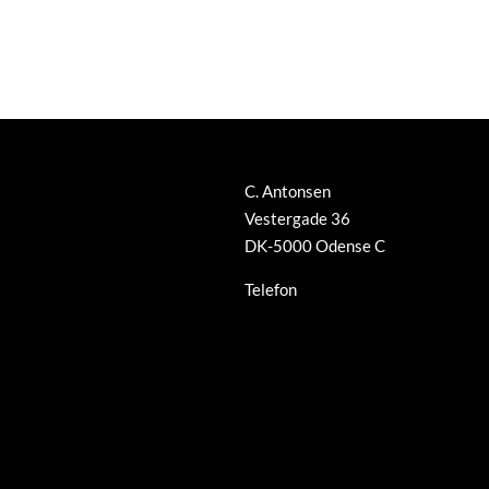
C. Antonsen
Vestergade 36
DK-5000 Odense C
Telefon
+45 66 12 08 91
info@guldsmed-antonsen.dk