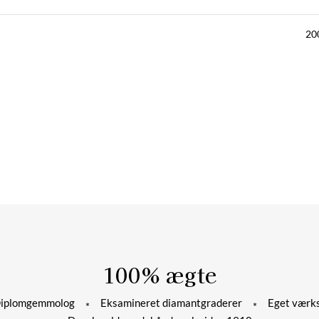
20
100% ægte
plomgemmolog
Eksamineret diamantgraderer
Eget værks
*
*