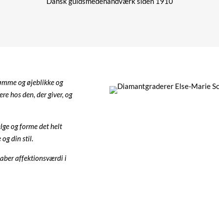
Dansk guldsmedehåndværk siden 1910
rømme og øjeblikke og
ere hos den, der giver, og
ælge og forme det helt
og din stil.
aber affektionsværdi i