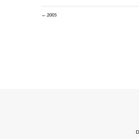
←
2005
Di