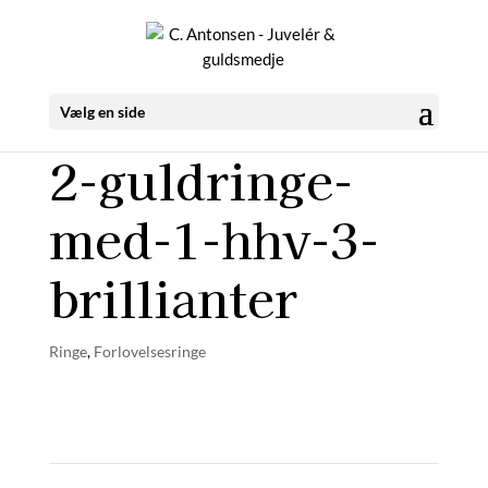
Vælg en side
2-guldringe-
med-1-hhv-3-
brillianter
Ringe
,
Forlovelsesringe