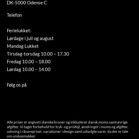
DK-5000 Odense C
Telefon
+45 66 12 08 91
info@guldsmed-antonsen.dk
Ferielukket:
Lørdage i juli og august
Mandag Lukket
Tirsdag-torsdag 10.00 – 17.30
Fredag 10.00 – 18.00
Lørdag 10.00 – 14.00
Tilmeld nyhedsbrev
Følg os på
Instagram
Cookies
Alle priser er angivet i danske kroner og inkluderer dansk moms samt øvrige
afgifter. Vi tager forbehold for tryk- og prisfejl, ændringer i moms og afgifter,
udsving i råvarepriser, variationer i design samt udsolgte varer, da der er tale
om unikasmykker.