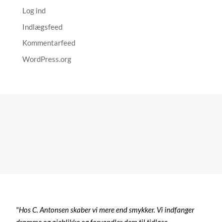
Log ind
Indlægsfeed
Kommentarfeed
WordPress.org
"Hos C. Antonsen skaber vi mere end smykker. Vi indfanger
drømme og øjeblikke og forvandler dem til tidløse