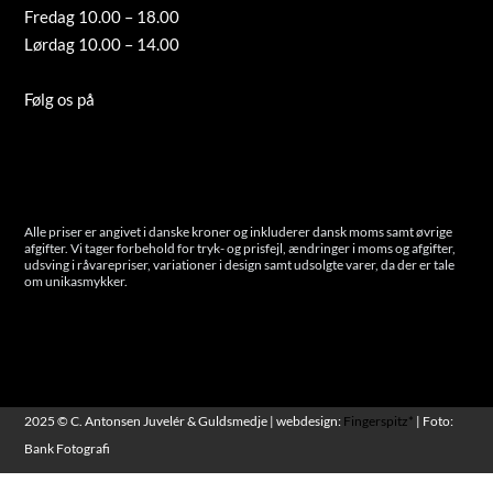
Fredag 10.00 – 18.00
Lørdag 10.00 – 14.00
Tilmeld nyhedsbrev
Følg os på
Instagram
Cookies
Alle priser er angivet i danske kroner og inkluderer dansk moms samt øvrige
afgifter. Vi tager forbehold for tryk- og prisfejl, ændringer i moms og afgifter,
udsving i råvarepriser, variationer i design samt udsolgte varer, da der er tale
om unikasmykker.
2025 © C. Antonsen Juvelér & Guldsmedje | webdesign:
Fingerspitz*
| Foto:
Bank Fotografi